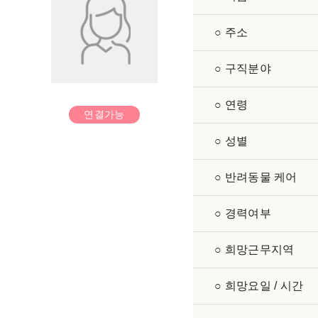
○ 주소
○ 구직분야
○ 연령
연결가능
○ 성별
○ 반려동물 케어
○ 경력여부
○ 희망근무지역
○ 희망요일 / 시간