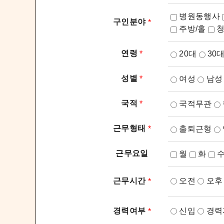
병원동행사
구인분야
*
주방/홀
연령
20대
30
*
성별
여성
남성
*
국적
국적무관
*
근무형태
출퇴근형
*
근무요일
월
화
오전
오
근무시간
*
신입
경력
경력여부
*