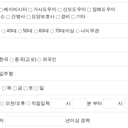
베이비시터
가사도우미
산모도우미
장례도우미
청소
간병사
요양보호사
경비
기타
대
40대
50대
60대
70대이상
나이무관
한국
중국(교포)
외국인
입주형
수
목
금
토
일
후
오전/오후
직접입력
시
분 부터
시
자
년이상 경력