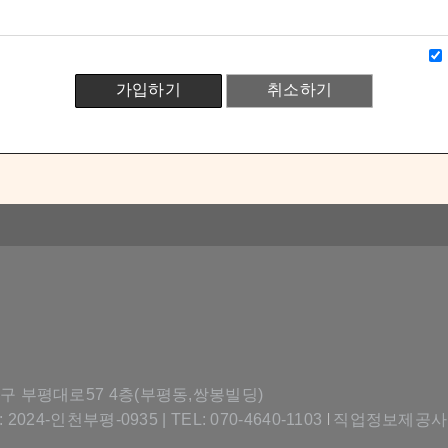
가입하기
취소하기
평구 부평대로57 4층(부평동,쌍봉빌딩)
24-인천부평-0935 | TEL: 070-4640-1103
직업정보제공사업신
|